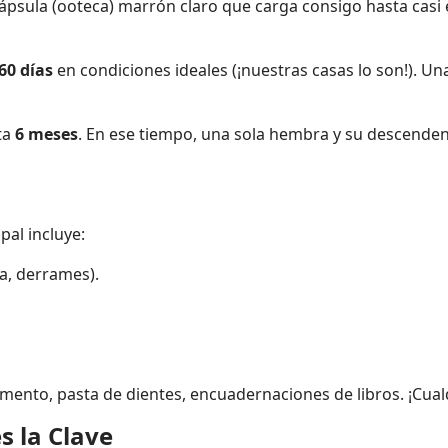
sula (ooteca) marrón claro que carga consigo hasta casi 
60 días
en condiciones ideales (¡nuestras casas lo son!). U
ta
6 meses
. En ese tiempo, una sola hembra y su descend
pal incluye:
a, derrames).
ento, pasta de dientes, encuadernaciones de libros. ¡Cualq
s la Clave