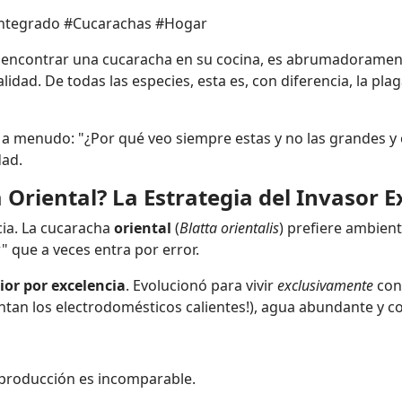
Integrado #Cucarachas #Hogar
de encontrar una cucaracha en su cocina, es abrumadorame
alidad. De todas las especies, esta es, con diferencia, la pl
a menudo: "¿Por qué veo siempre estas y no las grandes y 
dad.
 Oriental? La Estrategia del Invasor E
cia. La cucaracha
oriental
(
Blatta orientalis
) prefiere ambien
" que a veces entra por error.
ior por excelencia
. Evolucionó para vivir
exclusivamente
con 
antan los electrodomésticos calientes!), agua abundante y c
producción es incomparable.