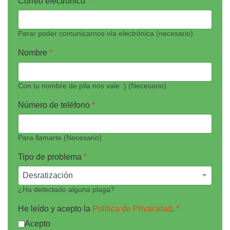
Correo electrónico
*
Parar poder comunicarnos vía electrónica (necesario)
Nombre
*
Con tu nombre de pila nos vale :) (Necesario)
Número de teléfono
*
Para llamarte (Necesario)
Tipo de problema
*
¿Ha detectado alguna plaga?
He leído y acepto la
Política de Privacidad
.
*
Acepto